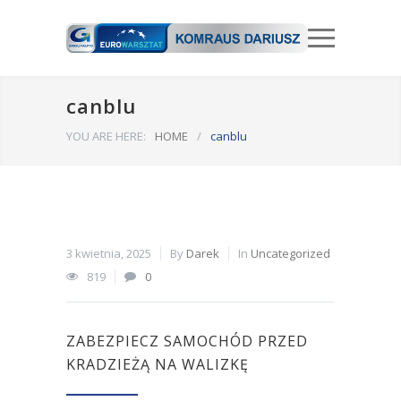
canblu
YOU ARE HERE:
HOME
/
canblu
3 kwietnia, 2025
By
Darek
In
Uncategorized
819
0
ZABEZPIECZ SAMOCHÓD PRZED
KRADZIEŻĄ NA WALIZKĘ