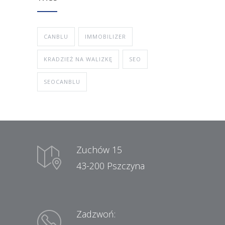
CANBLU
IMMOBILIZER
KRADZIEŻ NA WALIZKĘ
SEO
SEOCANBLU
Zuchów 15
43-200 Pszczyna
Zadzwoń: