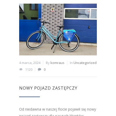
4 marca, 2024
By
komraus
In
Uncategorized
1120
0
NOWY POJAZD ZASTĘPCZY
Od niedawna w naszej flocie pojawił się nowy
pojazd zastępczy dla naszych klientów.