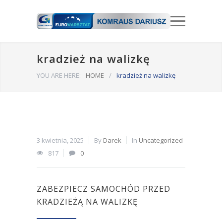
kradzież na walizkę
YOU ARE HERE:
HOME
/
kradzież na walizkę
3 kwietnia, 2025
By
Darek
In
Uncategorized
817
0
ZABEZPIECZ SAMOCHÓD PRZED
KRADZIEŻĄ NA WALIZKĘ