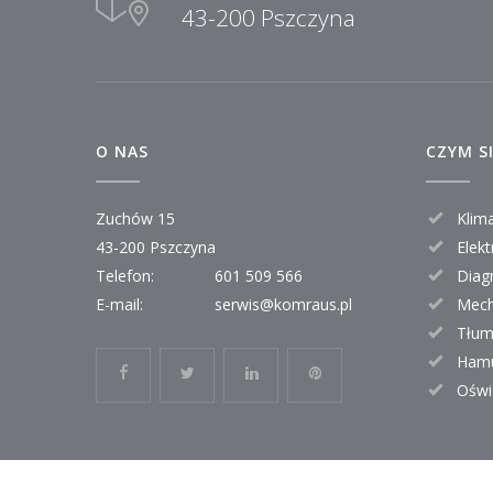
43-200 Pszczyna
O NAS
CZYM S
Zuchów 15
Klim
43-200 Pszczyna
Elekt
Telefon:
601 509 566
Diag
E-mail:
serwis@komraus.pl
Mech
Tłum
Hamu
Oświ